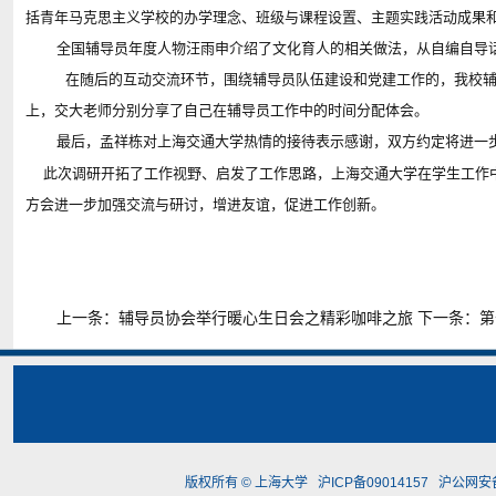
括青年马克思主义学校的办学理念、班级与课程设置、主题实践活动成果
全国辅导员年度人物汪雨申介绍了文化育人的相关做法，从自编自导
在随后的互动交流环节，围绕辅导员队伍建设和党建工作的，我校辅
上，交大老师分别分享了自己在辅导员工作中的时间分配体会。
最后，孟祥栋对上海交通大学热情的接待表示感谢，双方约定将进一
此次调研开拓了工作视野、启发了工作思路，上海交通大学在学生工作
方会进一步加强交流与研讨，增进友谊，促进工作创新。
上一条：
辅导员协会举行暖心生日会之精彩咖啡之旅
下一条：
第
版权所有 ©
上海大学
沪ICP备09014157
沪公网安备3