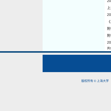
2
上
2
《
附
附
2
共1
版权所有 ©
上海大学