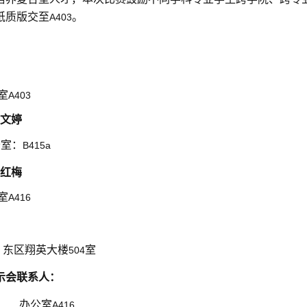
纸质版交至
。
A403
室
A403
文婷
公室：
B415a
红梅
室
A416
：东区翔英大楼
室
504
示会联系人：
办公室
A416