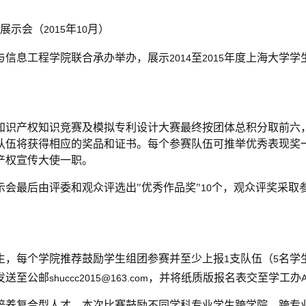
展示会（
年
月）
2015
10
与信息工程学院联合承办举办，展示
至
年度上海大学学
2014
2015
知识产权知识竞赛及模拟专利设计大赛最终按团体总积分取前六
队伍将获得相应的奖品和证书。每个参赛队伍可推举优秀表现奖
产权宣传大使一职。
示会最后由评委和观众评选出"优秀作品奖"
个，观众评奖采取参
10
生，每个学院推荐鼓励学生组团参赛并至少上报
支队伍（
名学
1
5
发送至公邮
，并将纸质版报名表交至学工办
shuccc2015@163.com
培养复合型人才，本次比赛鼓励不同学科专业学生跨学院、跨专