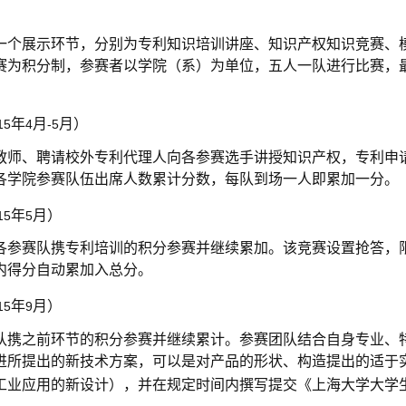
一个展示环节，分别为专利知识培训讲座、知识产权知识竞赛、
赛为积分制，参赛者以学院（系）为单位，五人一队进行比赛，
年
月
月）
15
4
-5
教师、聘请校外专利代理人向各参赛选手讲授知识产权，专利申
各学院参赛队伍出席人数累计分数，每队到场一人即累加一分。
年
月）
15
5
各参赛队携专利培训的积分参赛并继续累加。该竞赛设置抢答，
内得分自动累加入总分。
年
月）
15
9
队携之前环节的积分参赛并继续累计。参赛团队结合自身专业、
进所提出的新技术方案，可以是对产品的形状、构造提出的适于
工业应用的新设计），并在规定时间内撰写提交《上海大学大学