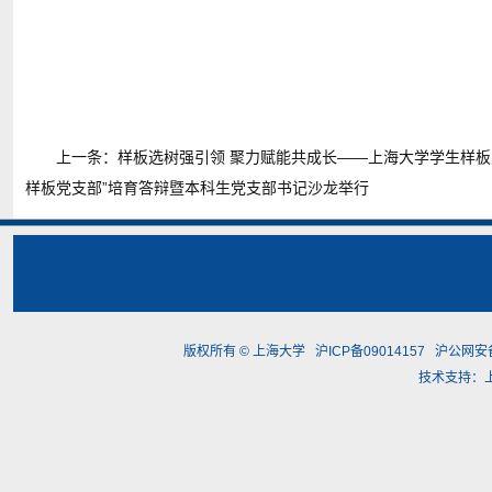
上一条：
样板选树强引领 聚力赋能共成长——上海大学学生样
样板党支部”培育答辩暨本科生党支部书记沙龙举行
版权所有 ©
上海大学
沪ICP备09014157
沪公网安备3
技术支持：