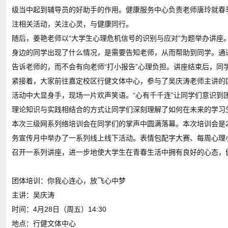
级当中起到辅导员的好助手的作用。健康服务中心负责老师唐玲就春
注相关活动，关注心灵，与健康同行。
随后，姜艳老师以“大学生心理危机信号的识别与应对”为题举办讲座
身边的同学出现了什么情况，是需要告知老师，从而帮助到同学。通
告诉老师的，而不会有向老师“打小报告”心理负担。讲座结束后，同
紧接着，大家前往嘉定校区行健文体中心，参与了吴庆涛老师主讲的
活动中大显身手，现场一片欢声笑语。“心有千千连”让同学们意识到
理论知识与实践相结合的方式让同学们深刻理解了如何在未来的学习
本次三级网系列络培训会在同学们的掌声中圆满落幕。本次培训会是2
务宣传月中举办了一系列线上线下活动。表情包配字大赛、每周心理
召开一系列讲座，进一步地使大学生在青春生活中拥有良好的心态，
团体培训：你我心连心，放飞心中梦
主讲：吴庆涛
时间：4月28日（周五）14:30
地点：行健文体中心