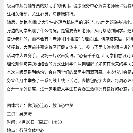
级当中起到辅导员的好助手的作用。健康服务中心负责老师唐玲就春
注相关活动，关注心灵，与健康同行。
随后，姜艳老师以“大学生心理危机信号的识别与应对”为题举办讲座
身边的同学出现了什么情况，是需要告知老师，从而帮助到同学。通
告诉老师的，而不会有向老师“打小报告”心理负担。讲座结束后，同
紧接着，大家前往嘉定校区行健文体中心，参与了吴庆涛老师主讲的
活动中大显身手，现场一片欢声笑语。“心有千千连”让同学们意识到
理论知识与实践相结合的方式让同学们深刻理解了如何在未来的学习
本次三级网系列络培训会在同学们的掌声中圆满落幕。本次培训会是2
务宣传月中举办了一系列线上线下活动。表情包配字大赛、每周心理
召开一系列讲座，进一步地使大学生在青春生活中拥有良好的心态，
团体培训：你我心连心，放飞心中梦
主讲：吴庆涛
时间：4月28日（周五）14:30
地点：行健文体中心