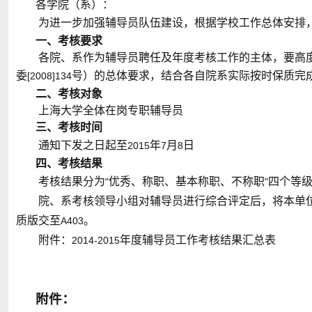
各学院（系）：
为进一步加强辅导员队伍建设，根据学校工作总体安排
一、考核要求
各院、系作为辅导员聘任及年度考核工作的主体，要高
委
号）的总体要求，结合各自院系实际按时保质完
[2008]134
二、考核对象
上海大学全体在岗专职辅导员
三、考核时间
通知下发之日起至
年
月
日
2015
7
8
四、考核结果
考核结果分为
优秀、称职、基本称职、不称职
四个等
"
"
院、系考核领导小组对辅导员进行综合评定后，将本单
质版交至
。
A403
附件：
年度辅导员工作考核结果汇总表
2014-2015
附件：