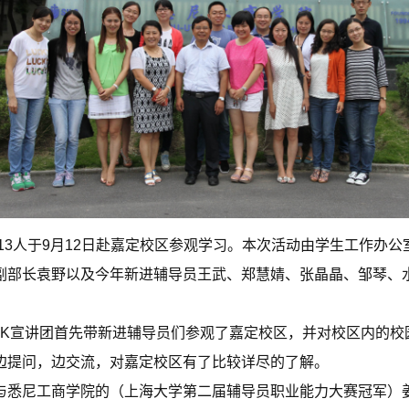
行13人于9月12日赴嘉定校区参观学习。本次活动由学生工作办
副部长袁野以及今年新进辅导员王武、郑慧婧、张晶晶、邹琴、
ILK宣讲团首先带新进辅导员们参观了嘉定校区，并对校区内的
边提问，边交流，对嘉定校区有了比较详尽的了解。
与悉尼工商学院的（上海大学第二届辅导员职业能力大赛冠军）