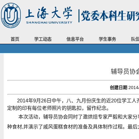
首页
学工动态
信息平台
学生事务
队
辅导员协
创建日期
2014
2014
年
9
月
26
日中午，八、九月份庆生的近
20
位学工人
定制的印有每位老师照片的钥匙扣，留作纪念。
本次活动，辅导员协会同时了邀烘焙专家严毅和大家分
种食材,并演示了戚风蛋糕食材的准备及具体制作过程。最