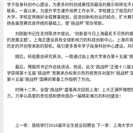
学子投身科创中心建设，为更多的科创成果找到最佳的展示和转化平
联系，一直以来，为提升学生课外培养工作水平，学校建立了规范的
大学，学校定将做好全程赛事规划，促进创新和创业的结合，扩大赛
扬各届竞赛优良传统的基础上，使"挑战杯"常办常新。
刘刚副书记在支持陈述中提出，"创新是今日上海最炙手可热的城
的发展主题"。上海正建设具有全球影响力的科技创新中心，上海共青
历史的开创带来新的契机，吸引更多青年学子投身科创中心建设，共同
随后，经组委会研究表决，一致通过由上海大学承办第十五届"挑
最后，傅振邦书记作总结讲话，他说，此次"挑战杯"正值十八届
学获得第十五届"挑战杯"竞赛承办权表示热烈祝贺并对提升"挑战杯
第十五届"挑战杯"国赛的筹备工作指明了方向。
时隔十二年，全国"挑战杯"盛事再次回到上海！上大正满怀理
力，力争以高度的责任感和使命感办一届精彩难忘的科创盛会！
上一条：
我校举行2016届毕业生就业招聘会
下一条：
上海大学2