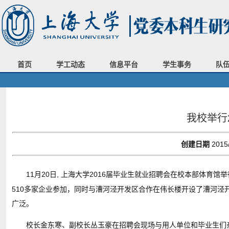
首页
学工动态
信息平台
学生事务
队
我校举行
创建日期
2015
11
20
,
2016
月
日
上海大学
届毕业生就业招聘会在校本部体育馆举
510
多家企业参加，同时与漕河泾开发区合作在伟长楼开设了漕河泾
广泛。
校长金东寒、副校长丛玉豪在招聘会现场与用人单位和毕业生们